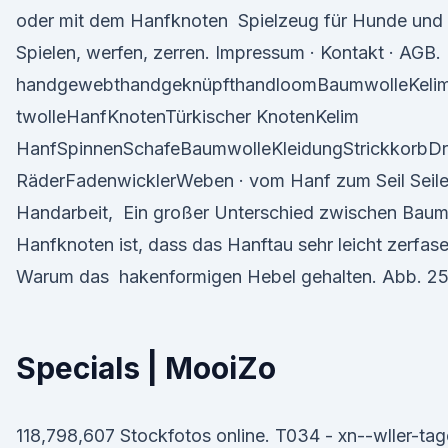
oder mit dem Hanfknoten Spielzeug für Hunde und K
Spielen, werfen, zerren. Impressum · Kontakt · AGB.
handgewebthandgeknüpfthandloomBaumwolleKelimT
twolleHanfKnotenTürkischer KnotenKelim
HanfSpinnenSchafeBaumwolleKleidungStrickkorbD
RäderFadenwicklerWeben · vom Hanf zum Seil Seiler
Handarbeit, Ein großer Unterschied zwischen Baum
Hanfknoten ist, dass das Hanftau sehr leicht zerfaser
Warum das hakenformigen Hebel gehalten. Abb. 25
Specials | MooiZo
118,798,607 Stockfotos online. T034 - xn--wller-t