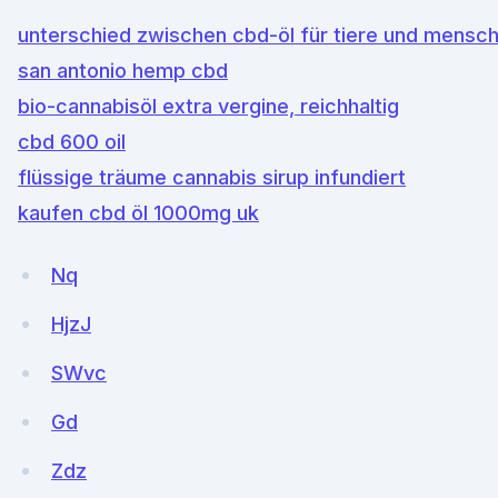
unterschied zwischen cbd-öl für tiere und mensc
san antonio hemp cbd
bio-cannabisöl extra vergine, reichhaltig
cbd 600 oil
flüssige träume cannabis sirup infundiert
kaufen cbd öl 1000mg uk
Nq
HjzJ
SWvc
Gd
Zdz