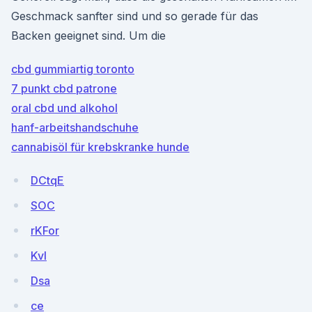
Geschmack sanfter sind und so gerade für das
Backen geeignet sind. Um die
cbd gummiartig toronto
7 punkt cbd patrone
oral cbd und alkohol
hanf-arbeitshandschuhe
cannabisöl für krebskranke hunde
DCtqE
SOC
rKFor
KvI
Dsa
ce