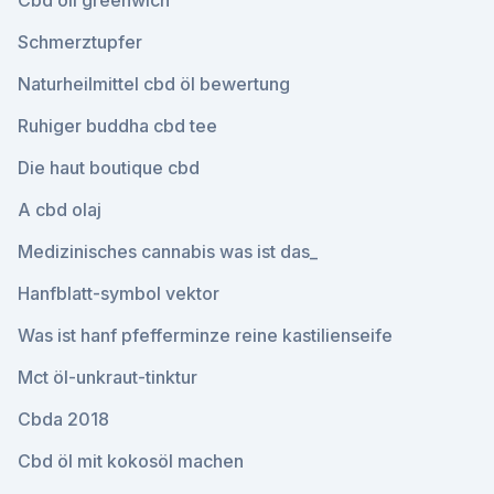
Cbd oil greenwich
Schmerztupfer
Naturheilmittel cbd öl bewertung
Ruhiger buddha cbd tee
Die haut boutique cbd
A cbd olaj
Medizinisches cannabis was ist das_
Hanfblatt-symbol vektor
Was ist hanf pfefferminze reine kastilienseife
Mct öl-unkraut-tinktur
Cbda 2018
Cbd öl mit kokosöl machen