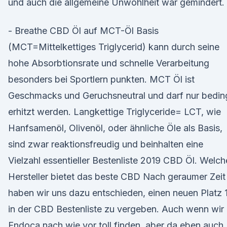
und auch die allgemeine Unwohlheit war gemindert.
- Breathe CBD Öl auf MCT-Öl Basis
(MCT=Mittelkettiges Triglycerid) kann durch seine
hohe Absorbtionsrate und schnelle Verarbeitung
besonders bei Sportlern punkten. MCT Öl ist
Geschmacks und Geruchsneutral und darf nur bedin
erhitzt werden. Langkettige Triglyceride= LCT, wie
Hanfsamenöl, Olivenöl, oder ähnliche Öle als Basis,
sind zwar reaktionsfreudig und beinhalten eine
Vielzahl essentieller Bestenliste 2019 CBD Öl. Welch
Hersteller bietet das beste CBD Nach geraumer Zeit
haben wir uns dazu entschieden, einen neuen Platz 
in der CBD Bestenliste zu vergeben. Auch wenn wir
Endoca nach wie vor toll finden, aber da eben auch