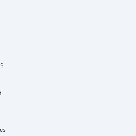
)
ng
t.
 es