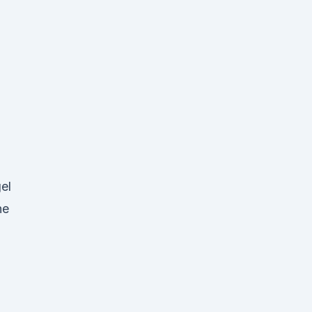
el
ne