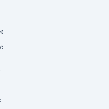
4)
 Öl
-
t