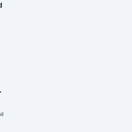
d
.
il