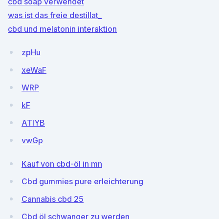
cbd soap verwendet
was ist das freie destillat_
cbd und melatonin interaktion
zpHu
xeWaF
WRP
kF
ATlYB
vwGp
Kauf von cbd-öl in mn
Cbd gummies pure erleichterung
Cannabis cbd 25
Cbd öl schwanger zu werden