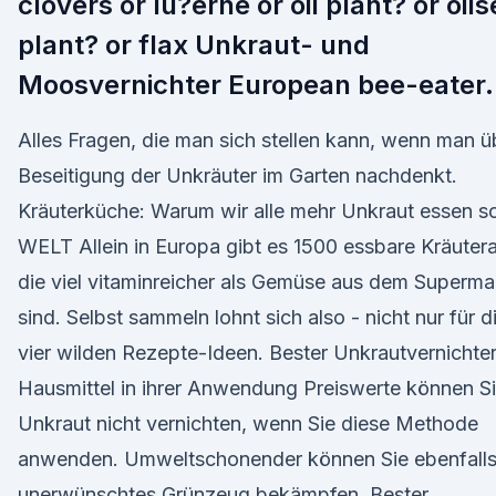
clovers or lu?erne or oil plant? or oil
plant? or flax Unkraut- und
Moosvernichter European bee-eater.
Alles Fragen, die man sich stellen kann, wenn man ü
Beseitigung der Unkräuter im Garten nachdenkt.
Kräuterküche: Warum wir alle mehr Unkraut essen so
WELT Allein in Europa gibt es 1500 essbare Kräutera
die viel vitaminreicher als Gemüse aus dem Superma
sind. Selbst sammeln lohnt sich also - nicht nur für d
vier wilden Rezepte-Ideen. Bester Unkrautvernichter
Hausmittel in ihrer Anwendung Preiswerte können S
Unkraut nicht vernichten, wenn Sie diese Methode
anwenden. Umweltschonender können Sie ebenfalls
unerwünschtes Grünzeug bekämpfen. Bester