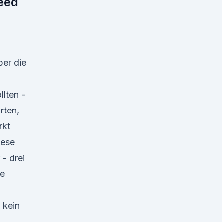
seed
ber die
llten -
rten,
rkt
iese
 - drei
ie
 kein