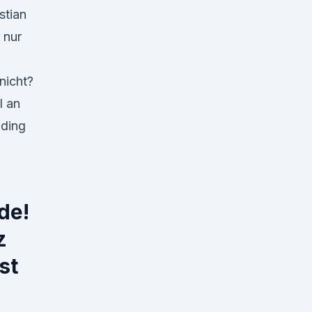
stian
 nur
nicht?
l an
uding
de!
z
st