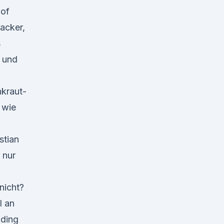
 of
Wacker,
s
n und
nkraut-
 wie
stian
 nur
nicht?
l an
uding