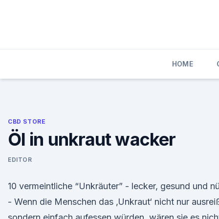
Skip
to
content
HOME
CBD STORE
Öl in unkraut wacker
EDITOR
10 vermeintliche “Unkräuter” - lecker, gesund und nü
- Wenn die Menschen das ‚Unkraut‘ nicht nur ausrei
sondern einfach aufessen würden, wären sie es nich