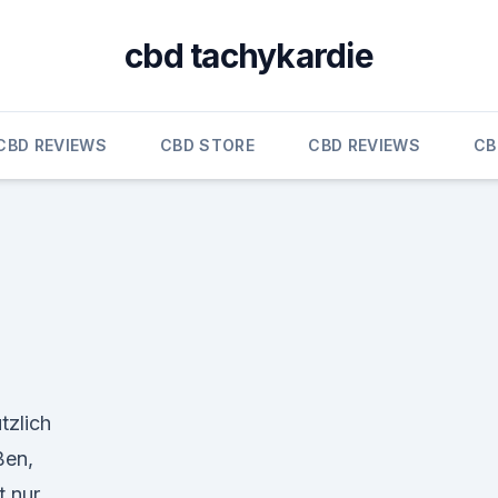
cbd tachykardie
CBD REVIEWS
CBD STORE
CBD REVIEWS
CB
tzlich
ßen,
t nur