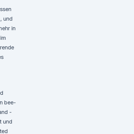
assen
, und
mehr in
 im
örende
es
ed
an bee-
and -
t und
ited