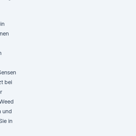
in
inen
n
Sensen
t bei
r
d Weed
h und
ie in