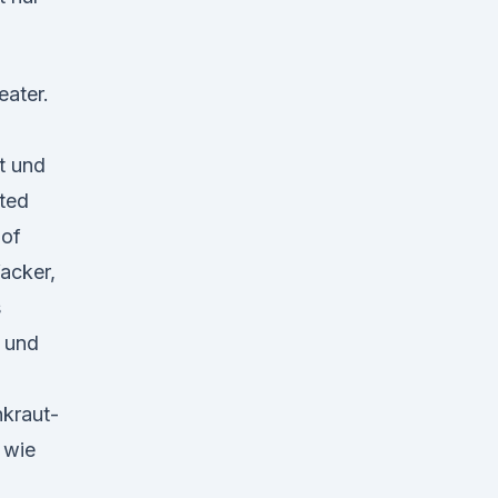
eater.
t und
ited
 of
Wacker,
s
n und
nkraut-
 wie