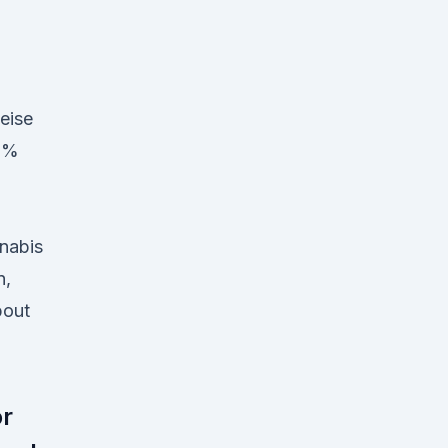
eise
30%
nabis
n,
bout
or