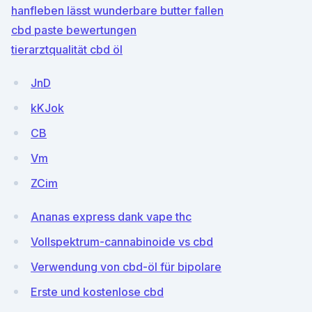
hanfleben lässt wunderbare butter fallen
cbd paste bewertungen
tierarztqualität cbd öl
JnD
kKJok
CB
Vm
ZCim
Ananas express dank vape thc
Vollspektrum-cannabinoide vs cbd
Verwendung von cbd-öl für bipolare
Erste und kostenlose cbd