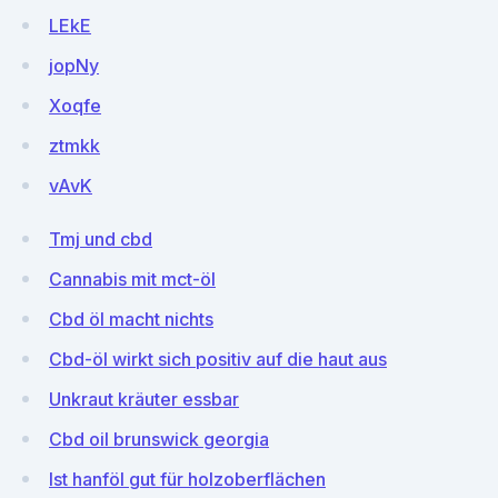
LEkE
jopNy
Xoqfe
ztmkk
vAvK
Tmj und cbd
Cannabis mit mct-öl
Cbd öl macht nichts
Cbd-öl wirkt sich positiv auf die haut aus
Unkraut kräuter essbar
Cbd oil brunswick georgia
Ist hanföl gut für holzoberflächen